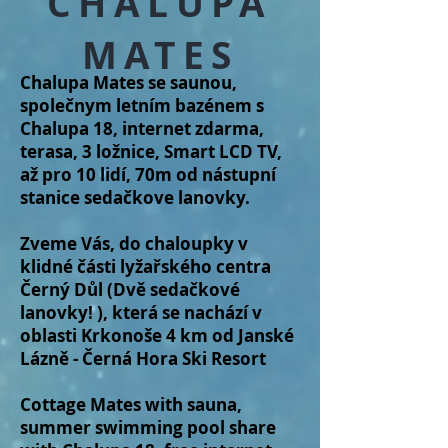
CHALUPA
MATES
Chalupa Mates se saunou,
společnym letn
ím baz
énem s
Chalupa 18,
internet zdarma,
terasa, 3 ložnice, Smart LCD TV,
až pro 10 lidí, 70m od nástupní
stanice sedačkove lanovky.
Zveme Vás, do chaloupky v
klidné části lyžařského centra
Černý Důl (Dvě sedačkové
lanovky! ), která se nachází v
oblasti Krkonoše 4 km od Janské
Lázně - Černá Hora Ski Resort
Cottage Mates with sauna,
summer swimming pool share