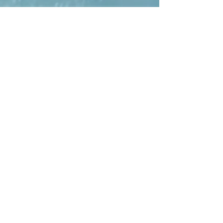
TEL:
123-456-7890
E-MAIL:
info@mysite.com
SECURE PAYMENT: