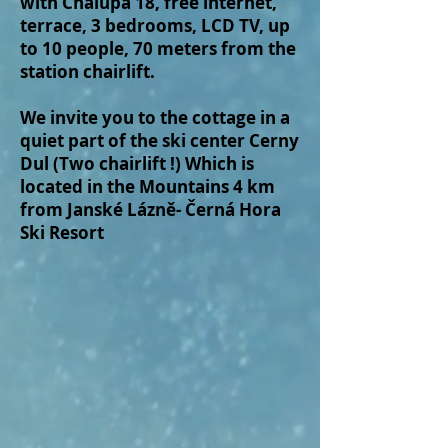
with Chalupa 18, free internet,
terrace, 3 bedrooms, LCD TV, up
to 10 people, 70 meters from the
station chairlift.
We invite you to the cottage in a
quiet part of the ski center Cerny
Dul (Two chairlift !) Which is
located in the Mountains 4 km
from Janské Lázně- Černá Hora
Ski Resort